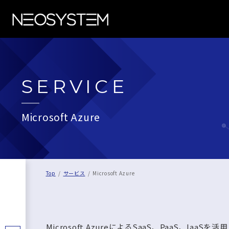
SERVICE
Microsoft Azure
Top
サービス
Microsoft Azure
Microsoft AzureによるSaaS、PaaS、I